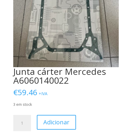
Junta cárter Mercedes
A6060140022
€
59.46
+IVA
3 em stock
Quantidade
Adicionar
de
Junta