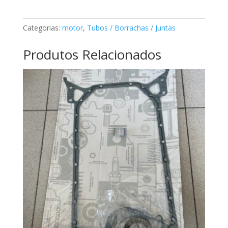
cárter
Mercedes
Categorias:
motor
,
Tubos / Borrachas / Juntas
A6060140022
Produtos Relacionados