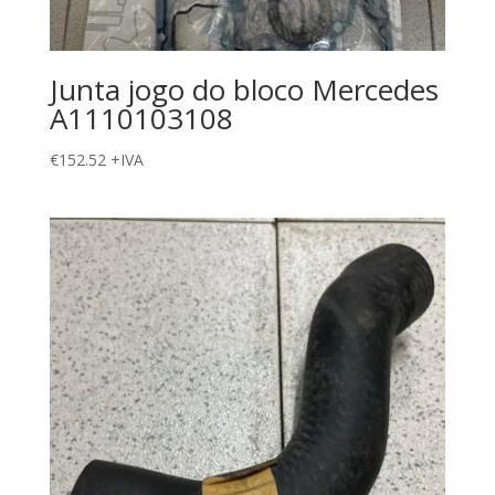
Junta jogo do bloco Mercedes
A1110103108
€
152.52
+IVA