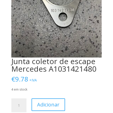
Junta coletor de escape
Mercedes A1031421480
€
9.78
+IVA
4 em stock
Quantidade
Adicionar
de
Junta