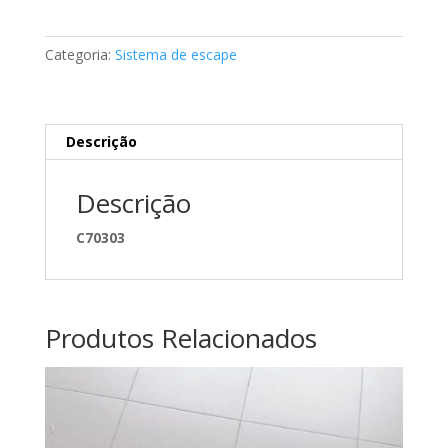
coletor
de
Categoria:
Sistema de escape
escape
Mercedes
A1031421480
Descrição
Descrição
C70303
Produtos Relacionados