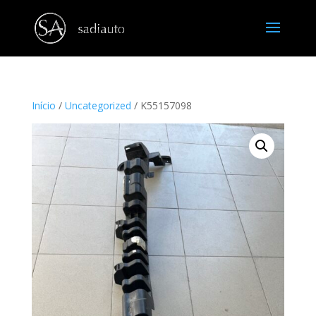
Início
/
Uncategorized
/ K55157098