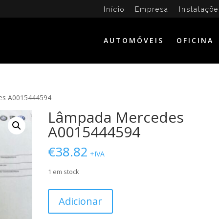
Início
Empresa
Instalaçõe
AUTOMÓVEIS
OFICINA
es A0015444594
Lâmpada Mercedes
A0015444594
€
38.82
+IVA
1 em stock
Quantidade
Adicionar
de
Lâmpada