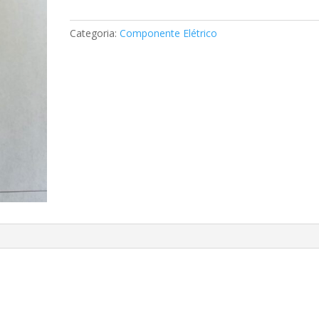
Mercedes
A0015444594
Categoria:
Componente Elétrico