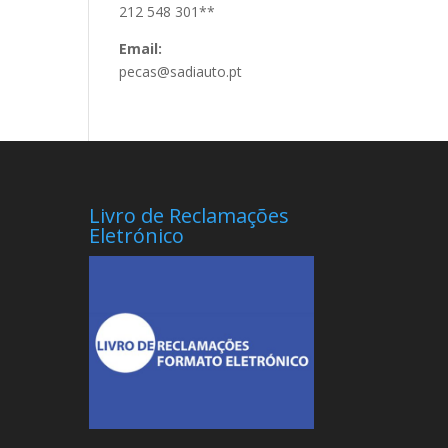
212 548 301**
Email:
pecas@sadiauto.pt
Livro de Reclamações
Eletrónico