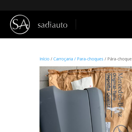
Início
/
Carroçaria / Para-choques
/ Pára-choque