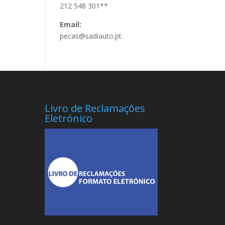
212 548 301**
Email:
pecas@sadiauto.pt
Livro de Reclamações
Eletrónico