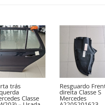
rta trás
Resguardo Fren
querda
direita Classe S
rcedes Classe
Mercedes
W203) – Usada
A2205201623