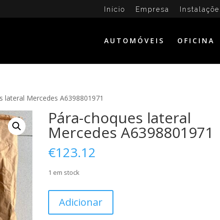
Início
Empresa
Instalaçõe
AUTOMÓVEIS
OFICINA
s lateral Mercedes A6398801971
Pára-choques lateral
Mercedes A6398801971
€
123.12
1 em stock
Quantidade
Adicionar
de
Pára-