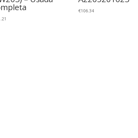
mpleta
€
106.34
.21