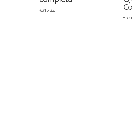
Co
€
316.22
€
321