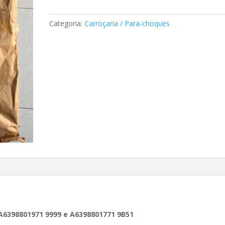
choques
lateral
Categoria:
Carroçaria / Para-choques
Mercedes
A6398801971
A6398801971 9999 e A6398801771 9B51