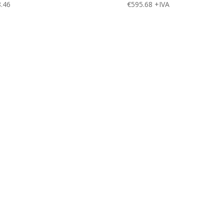
.46
€
595.68
+IVA