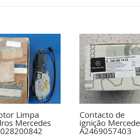
tor Limpa
Contacto de
dros Mercedes
ignição Mercede
2028200842
A2469057403