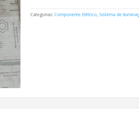
interior
Mercedes
Categorias:
Componente Elétrico
,
Sistema de ilumina
classe
E
A2128205001