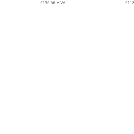
€
136.66
+IVA
€
118