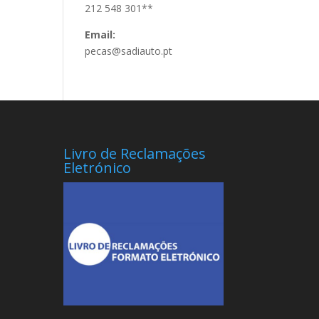
212 548 301**
Email:
pecas@sadiauto.pt
Livro de Reclamações
Eletrónico