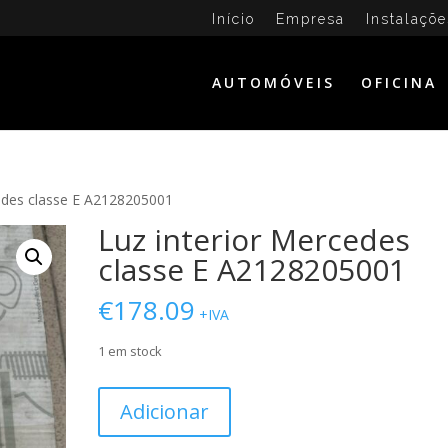
Início
Empresa
Instalaçõe
AUTOMÓVEIS
OFICINA
cedes classe E A2128205001
Luz interior Mercedes
classe E A2128205001
€
178.09
+IVA
1 em stock
Quantidade
Adicionar
de
Luz