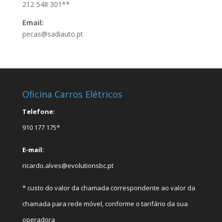
212 548 301**
Email:
pecas@sadiauto.pt
Oficina Carros Elétricos
Telefone:
910 177 175*
E-mail:
ricardo.alves@evolutionsbc.pt
* custo do valor da chamada correspondente ao valor da
chamada para rede móvel, conforme o tarifário da sua
operadora