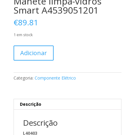
Manete limpa-vidros
Smart A4539051201
€
89.81
1 em stock
Quantidade
Adicionar
de
Manete
limpa-
vidros
Categoria:
Componente Elétrico
Smart
A4539051201
Descrição
Descrição
L40403