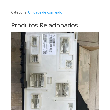
de
comando
Categoria:
Unidade de comando
Mercedes
A0075459332
Produtos Relacionados