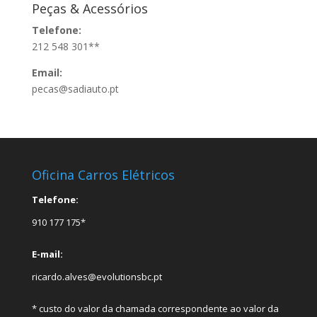
Peças & Acessórios
Telefone:
212 548 301**
Email:
pecas@sadiauto.pt
Oficina Carros Elétricos
Telefone:
910 177 175*
E-mail:
ricardo.alves@evolutionsbc.pt
* custo do valor da chamada correspondente ao valor da