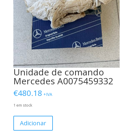
Unidade de comando
Mercedes A0075459332
€
480.18
+IVA
1 em stock
Quantidade
Adicionar
de
Unidade