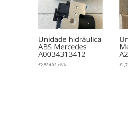
Unidade hidráulica
Un
ABS Mercedes
Me
A0034313412
A2
€
2,584.02
+IVA
€
1,7