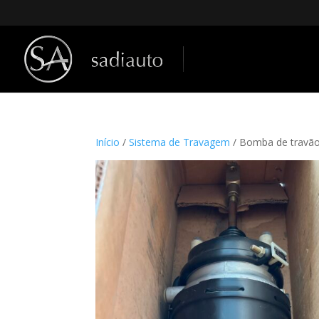
Início
/
Sistema de Travagem
/ Bomba de travã