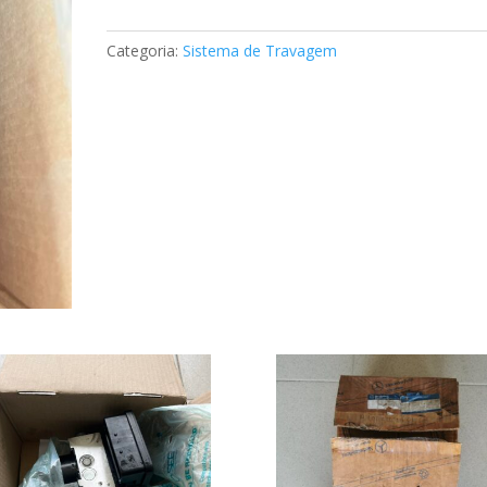
de
travão
Categoria:
Sistema de Travagem
Mercedes
A0084209018