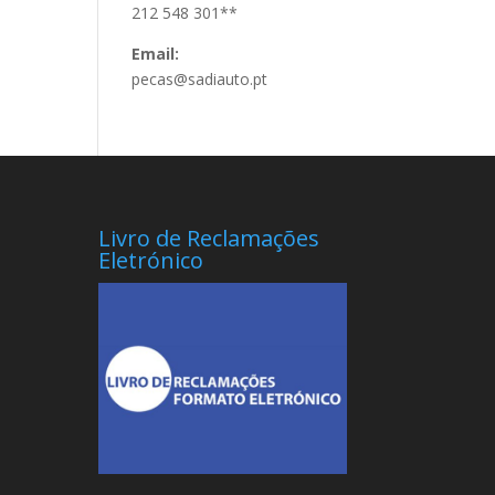
212 548 301**
Email:
pecas@sadiauto.pt
Livro de Reclamações
Eletrónico