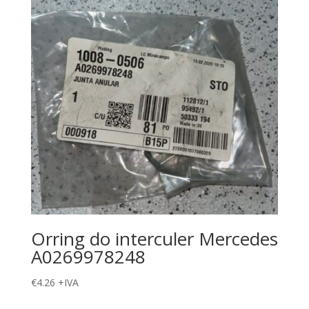
Orring do interculer Mercedes
A0269978248
€
4.26
+IVA