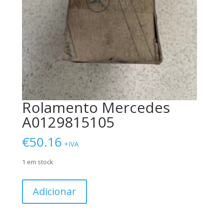
Rolamento Mercedes
A0129815105
€
50.16
+IVA
1 em stock
Quantidade
Adicionar
de
Rolamento
Mercedes