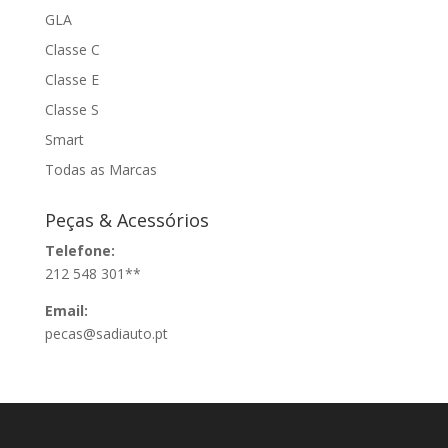
GLA
Classe C
Classe E
Classe S
Smart
Todas as Marcas
Peças & Acessórios
Telefone:
212 548 301**
Email:
pecas@sadiauto.pt