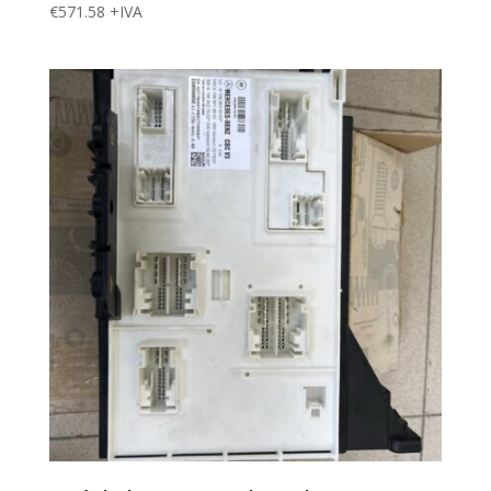
€
571.58
+IVA