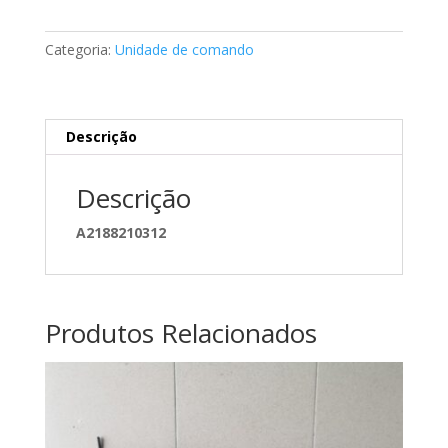
Mercedes
SLK
Categoria:
Unidade de comando
A1729002809
Descrição
Descrição
A2188210312
Produtos Relacionados