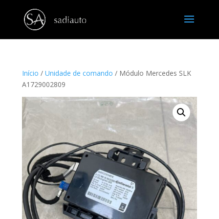
Início
/
Unidade de comando
/ Módulo Mercedes SLK
A1729002809