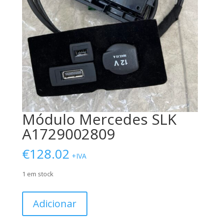
Módulo Mercedes SLK
A1729002809
€
128.02
+IVA
1 em stock
Quantidade
Adicionar
de
Módulo