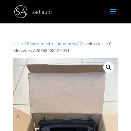
Início
/
Revestimento e Interiores
/ Cinzeiro classe C
Mercedes A2036800852 9051