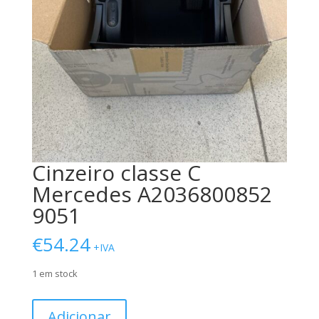
Cinzeiro classe C
Mercedes A2036800852
9051
€
54.24
+IVA
1 em stock
Quantidade
Adicionar