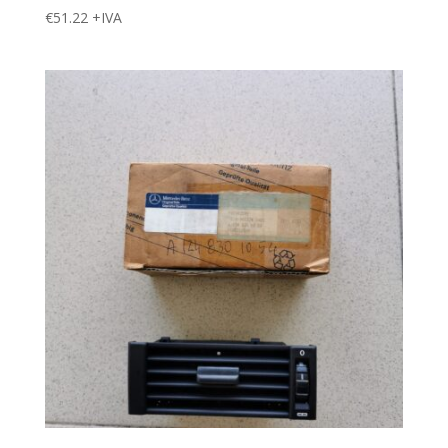
€
51.22
+IVA