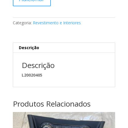
de
Cinzeiro
classe
C
Categoria:
Revestimento e Interiores
Mercedes
A2036800852
9051
Descrição
Descrição
L20020405
Produtos Relacionados