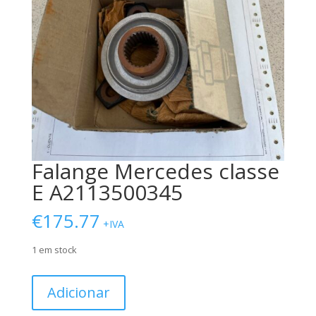
Falange Mercedes classe
E A2113500345
€
175.77
+IVA
1 em stock
Quantidade
Adicionar
de
Falange