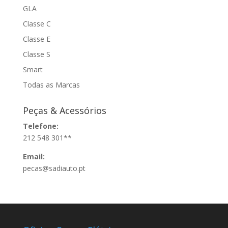
GLA
Classe C
Classe E
Classe S
Smart
Todas as Marcas
Peças & Acessórios
Telefone:
212 548 301**
Email:
pecas@sadiauto.pt