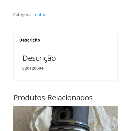
Mercedes
classe
Categoria:
motor
E
A2113500345
Descrição
Descrição
L20120604
Produtos Relacionados