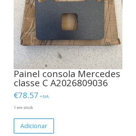
Painel consola Mercedes
classe C A2026809036
€
78.57
+IVA
1 em stock
Quantidade
Adicionar
de
Painel