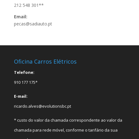
212 548 301**
Email:
pecas@sadiauto.pt
Oficina Carros Elétricos
Telefone:
910 177 175*
E-mail:
ricardo.alves@evolutionsbc.pt
* custo do valor da chamada correspondente ao valor da
chamada para rede móvel, conforme o tarifário da sua