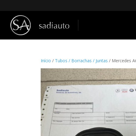
Início
/
Tubos / Borrachas / Juntas
/ Mercedes 