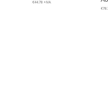
€
44.78
+IVA
€
78.