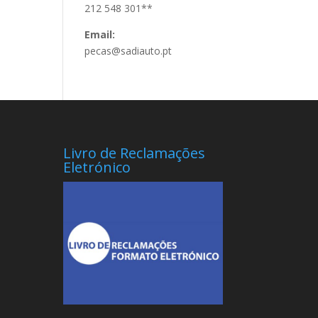
212 548 301**
Email:
pecas@sadiauto.pt
Livro de Reclamações
Eletrónico