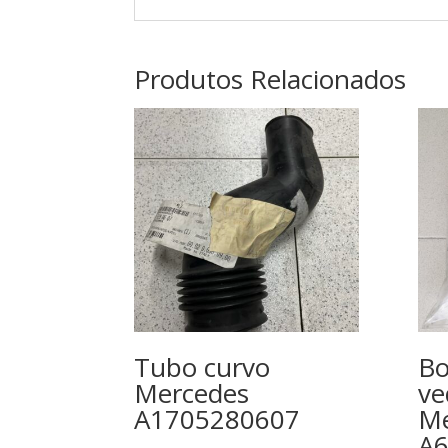
Produtos Relacionados
Tubo curvo
Bo
Mercedes
ve
A1705280607
Me
A