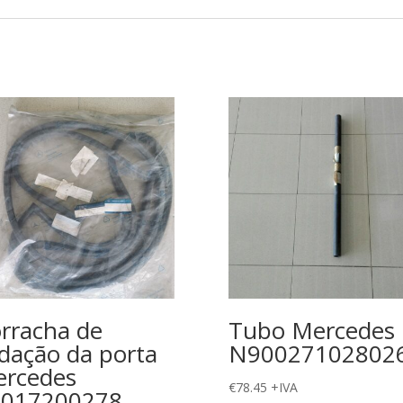
rracha de
Tubo Mercedes
dação da porta
N90027102802
rcedes
€
78.45
+IVA
6017200278