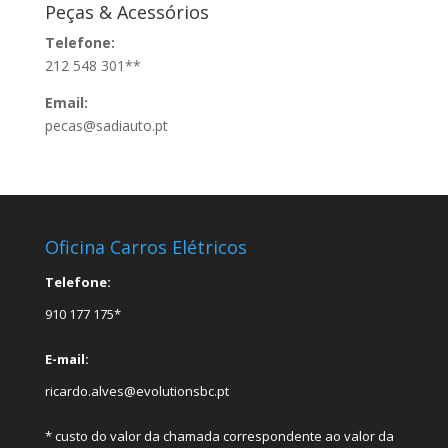
Peças & Acessórios
Telefone:
212 548 301**
Email:
pecas@sadiauto.pt
Oficina Carros Elétricos
Telefone:
910 177 175*
E-mail:
ricardo.alves@evolutionsbc.pt
* custo do valor da chamada correspondente ao valor da