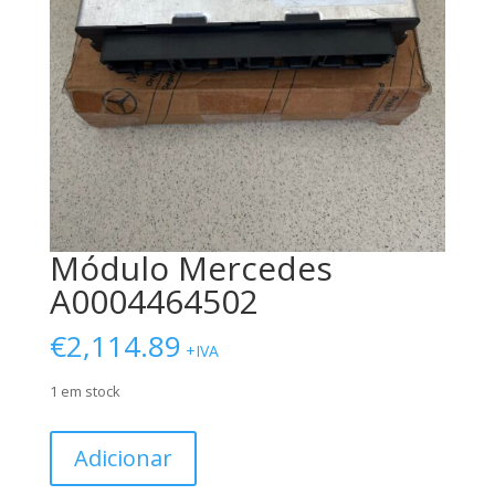
Módulo Mercedes
A0004464502
€
2,114.89
+IVA
1 em stock
Quantidade
Adicionar
de
Módulo