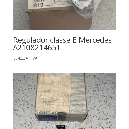
Regulador classe E Mercedes
A2108214651
€
342.24
+IVA