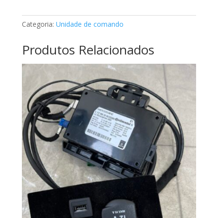
Mercedes
A0004464502
Categoria:
Unidade de comando
Produtos Relacionados