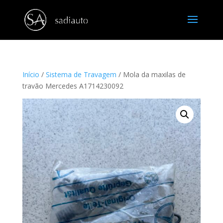
Início
/
Sistema de Travagem
/ Mola da maxilas de
travão Mercedes A1714230092