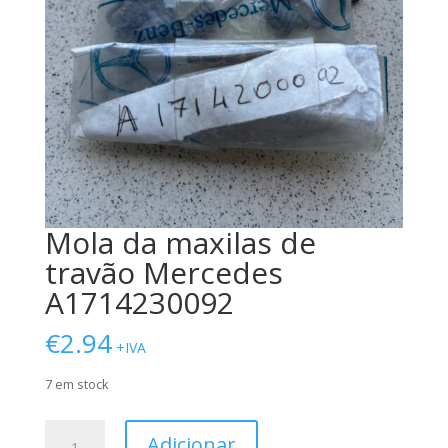
Mola da maxilas de
travão Mercedes
A1714230092
€
2.94
+IVA
7 em stock
Quantidade
Adicionar