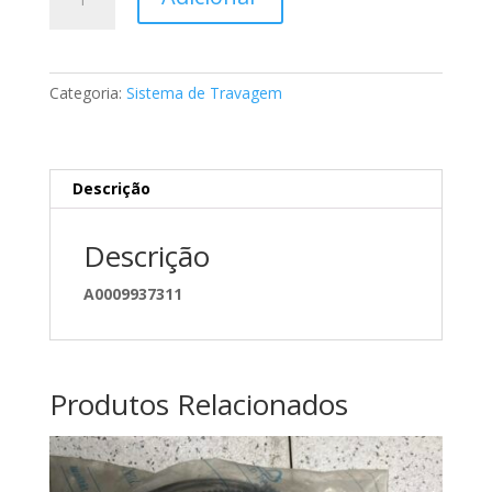
de
Mola
da
maxilas
Categoria:
Sistema de Travagem
de
travão
Mercedes
A1714230092
Descrição
Descrição
A0009937311
Produtos Relacionados