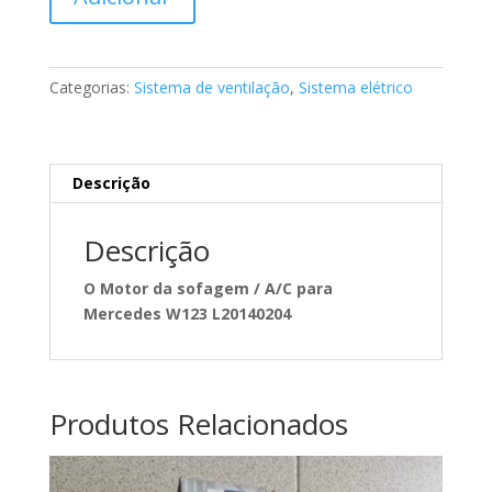
de
Motor
elétrico
de
Categorias:
Sistema de ventilação
,
Sistema elétrico
ventilação
Mercedes
A1238200642
Descrição
Descrição
O Motor da sofagem / A/C para
Mercedes W123 L20140204
Produtos Relacionados