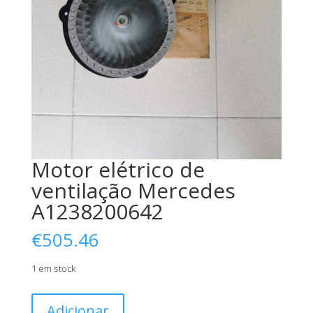
Motor elétrico de
ventilação Mercedes
A1238200642
€
505.46
1 em stock
Quantidade
Adicionar