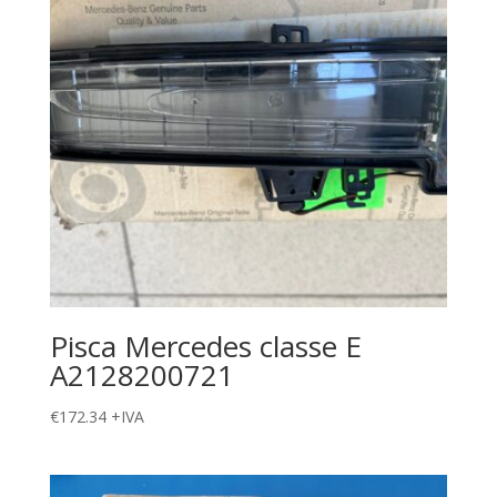
Pisca Mercedes classe E
A2128200721
€
172.34
+IVA