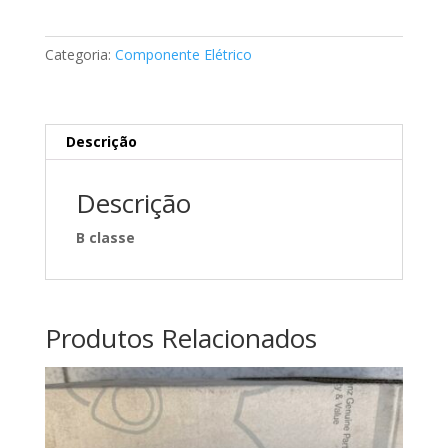
limpa-
vidros
Categoria:
Componente Elétrico
Mercedes
A2469065200
Descrição
Descrição
B classe
Produtos Relacionados