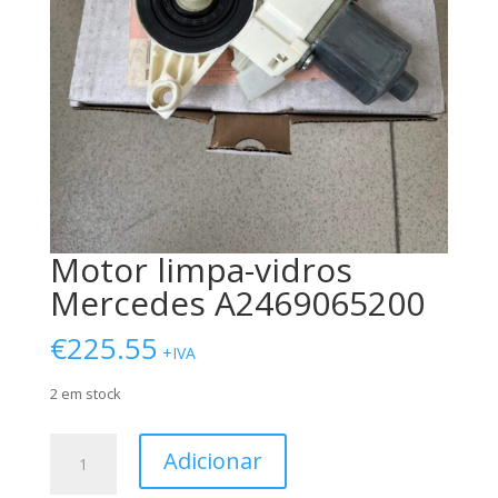
Motor limpa-vidros
Mercedes A2469065200
€
225.55
+IVA
2 em stock
Quantidade
Adicionar
de
Motor