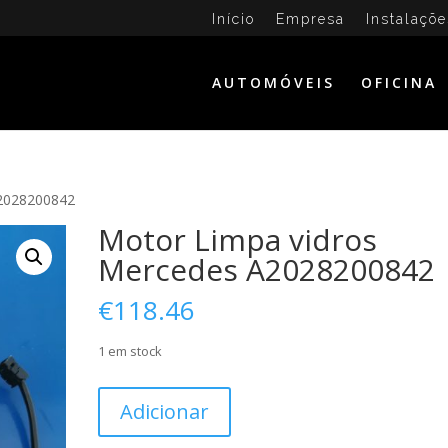
Início
Empresa
Instalaçõe
AUTOMÓVEIS
OFICINA
A2028200842
Motor Limpa vidros
Mercedes A2028200842
€
118.46
1 em stock
Quantidade
Adicionar
de
Motor