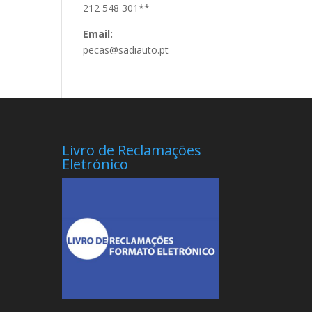
212 548 301**
Email:
pecas@sadiauto.pt
Livro de Reclamações
Eletrónico