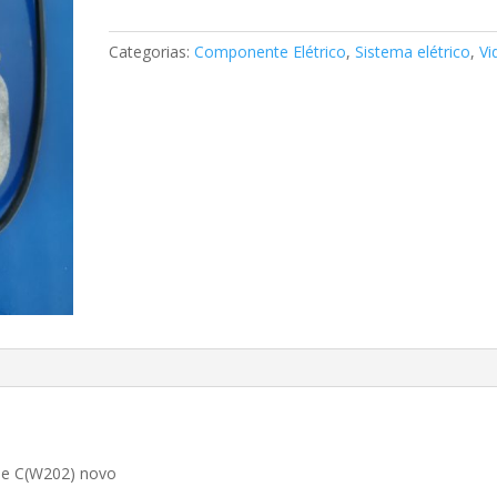
Limpa
vidros
Categorias:
Componente Elétrico
,
Sistema elétrico
,
Vi
Mercedes
A2028200842
se C(W202) novo