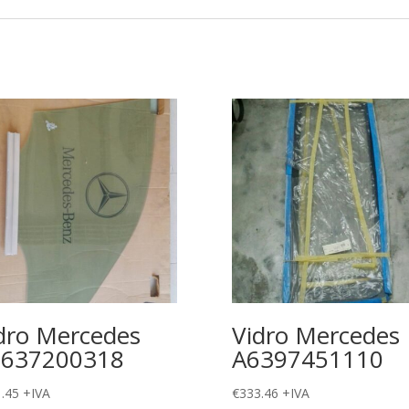
dro Mercedes
Vidro Mercedes
1637200318
A6397451110
.45
+IVA
€
333.46
+IVA