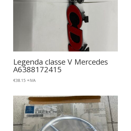
Legenda classe V Mercedes
A6388172415
€
38.15
+IVA