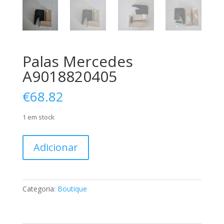
Palas Mercedes
A9018820405
€
68.82
1 em stock
Quantidade
Adicionar
de
Palas
Mercedes
A9018820405
Categoria:
Boutique