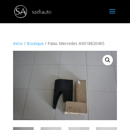
Início
/
Boutique
/ Palas Mercedes A9018820405