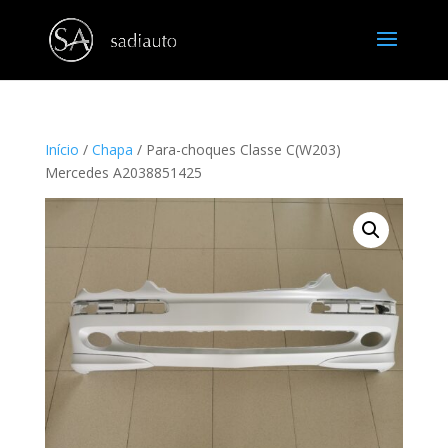
Início
/
Chapa
/ Para-choques Classe C(W203)
Mercedes A2038851425