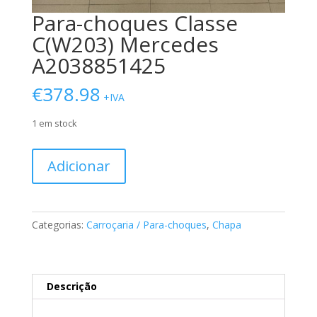
Para-choques Classe
C(W203) Mercedes
A2038851425
€
378.98
+IVA
1 em stock
Quantidade
Adicionar
de
Para-
choques
Classe
Categorias:
Carroçaria / Para-choques
,
Chapa
C(W203)
Mercedes
A2038851425
Descrição