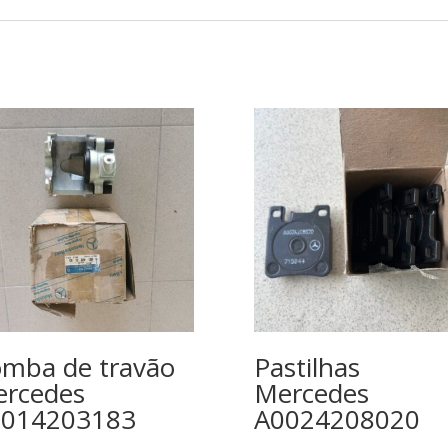
mba de travão
Pastilhas
rcedes
Mercedes
0014203183
A0024208020