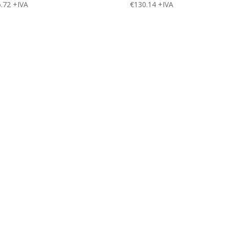
.72
+IVA
€
130.14
+IVA