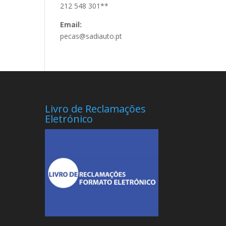
212 548 301**
Email:
pecas@sadiauto.pt
Livro de Reclamações
Eletrónico