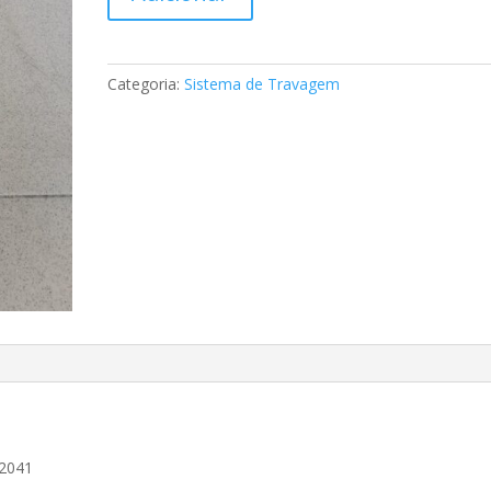
de
Pastilhas
de
travão
Categoria:
Sistema de Travagem
Mercedes
-
A005420052041
52041