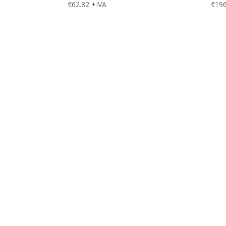
€
62.82
+IVA
€
196