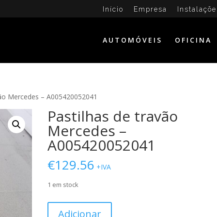
Início
Empresa
Instalaçõe
AUTOMÓVEIS
OFICINA
avão Mercedes – A005420052041
Pastilhas de travão
Mercedes –
A005420052041
€
129.56
+IVA
1 em stock
Quantidade
Adicionar