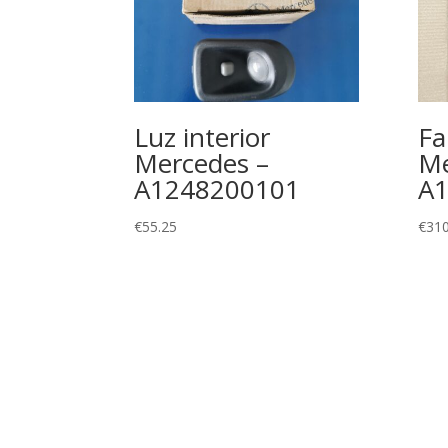
Luz interior
Fa
Mercedes –
Me
A1248200101
A
€
55.25
€
310