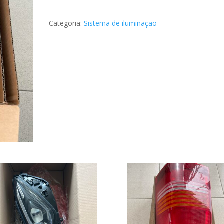
Peugeot
106
Categoria:
Sistema de iluminação
103F17010771