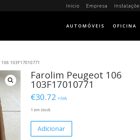
Início
Empresa
Instalaçõe
AUTOMÓVEIS
OFICINA
t 106 103F17010771
Farolim Peugeot 106
103F17010771
€
30.72
+IVA
1 em stock
Quantidade
Adicionar
de
Farolim