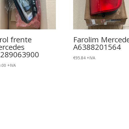
rol frente
Farolim Merced
rcedes
A6388201564
1289063900
€
95.84
+IVA
.00
+IVA