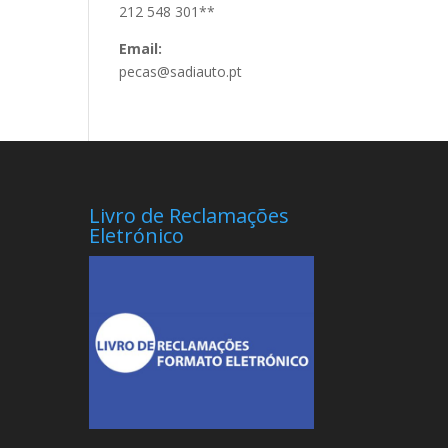
212 548 301**
Email:
pecas@sadiauto.pt
Livro de Reclamações
Eletrónico