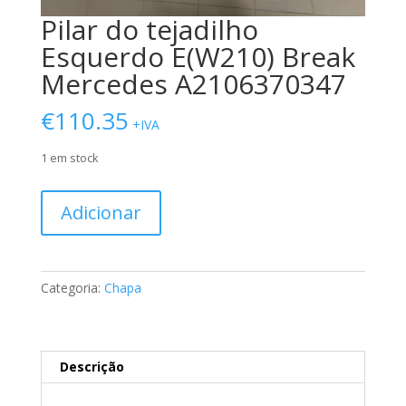
Pilar do tejadilho
Esquerdo E(W210) Break
Mercedes A2106370347
€
110.35
+IVA
1 em stock
Quantidade
Adicionar
de
Pilar
do
tejadilho
Categoria:
Chapa
Esquerdo
E(W210)
Break
Mercedes
Descrição
A2106370347