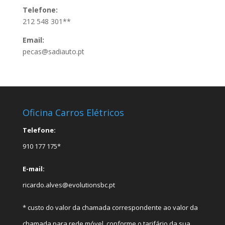
Telefone:
212 548 301**
Email:
pecas@sadiauto.pt
Oficina Carros Elétricos
Telefone:
910 177 175*
E-mail:
ricardo.alves@evolutionsbc.pt
* custo do valor da chamada correspondente ao valor da
chamada para rede móvel, conforme o tarifário da sua