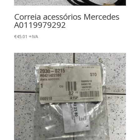
Correia acessórios Mercedes
A0119979292
€
45.01
+IVA