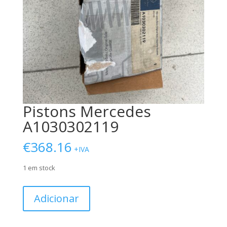
Pistons Mercedes
A1030302119
€
368.16
+IVA
1 em stock
Quantidade
Adicionar
de
Pistons
Mercedes