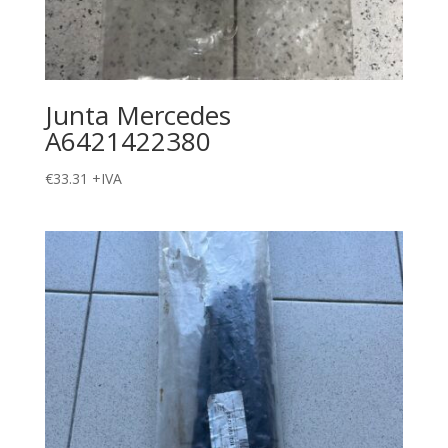
Junta Mercedes
A6421422380
€
33.31
+IVA