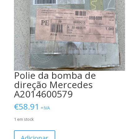
Polie da bomba de
direção Mercedes
A2014600579
€
58.91
+IVA
1 em stock
Quantidade
Adicionar