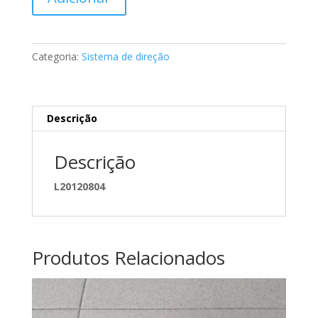
de
Polie
da
bomba
Categoria:
Sistema de direção
de
direção
Mercedes
A2014600579
Descrição
Descrição
L20120804
Produtos Relacionados