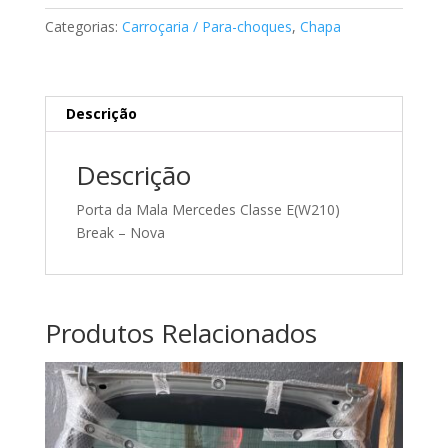
Mala
Categorias:
Carroçaria / Para-choques
,
Chapa
E
classe
Mercedes
Descrição
Descrição
Porta da Mala Mercedes Classe E(W210)
Break – Nova
Produtos Relacionados