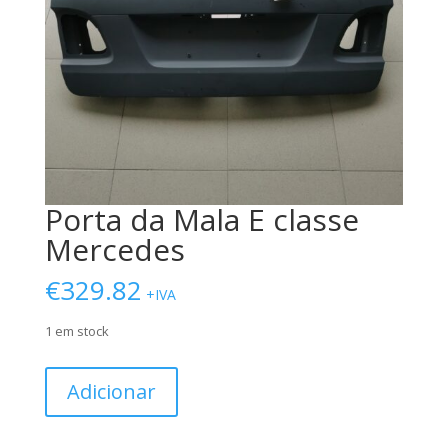
Porta da Mala E classe
Mercedes
€
329.82
+IVA
1 em stock
Quantidade
Adicionar
de
Porta
da