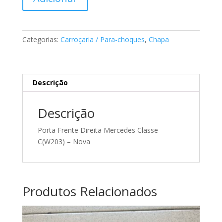
de
Porta
Frente
Direita
Categorias:
Carroçaria / Para-choques
,
Chapa
Mercedes
Classe
C(W203)
-
Descrição
Nova
Descrição
Porta Frente Direita Mercedes Classe
C(W203) – Nova
Produtos Relacionados