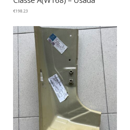
€
198.23