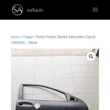
Início
/
Chapa
/ Porta Frente Direita Mercedes Classe
C(W203) – Nova