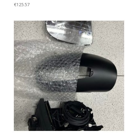
€
125.57