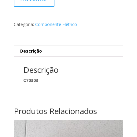
de
Jogo
de
escovas
Categoria:
Componente Elétrico
alternador
Mercedes
A0011514414
Descrição
Descrição
C70303
Produtos Relacionados