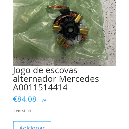
Jogo de escovas
alternador Mercedes
A0011514414
€
84.08
+IVA
1 em stock
Quantidade
Adicionar