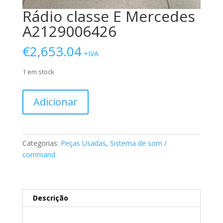
Rádio classe E Mercedes
A2129006426
€
2,653.04
+IVA
1 em stock
Quantidade
Adicionar
de
Rádio
classe
E
Categorias:
Peças Usadas
,
Sistema de som /
Mercedes
command
A2129006426
Descrição