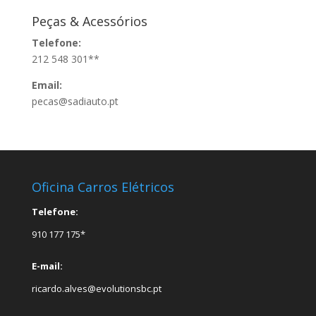
Peças & Acessórios
Telefone:
212 548 301**
Email:
pecas@sadiauto.pt
Oficina Carros Elétricos
Telefone:
910 177 175*
E-mail:
ricardo.alves@evolutionsbc.pt