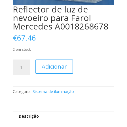
Reflector de luz de
nevoeiro para Farol
Mercedes A0018268678
€
67.46
2 em stock
Quantidade
Adicionar
de
Reflector
de
luz
Categoria:
Sistema de iluminação
de
nevoeiro
para
Farol
Descrição
Mercedes