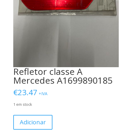
Refletor classe A
Mercedes A1699890185
€
23.47
+IVA
1 em stock
Quantidade
Adicionar
de
Refletor