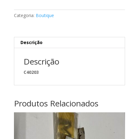
classe
A
Categoria:
Boutique
Mercedes
A1699890185
Descrição
Descrição
C40203
Produtos Relacionados