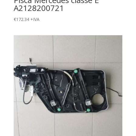
A2128200721
€
172.34
+IVA