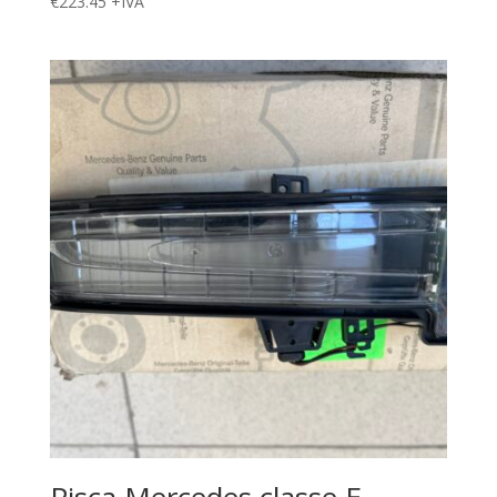
€
223.45
+IVA
Pisca Mercedes classe E