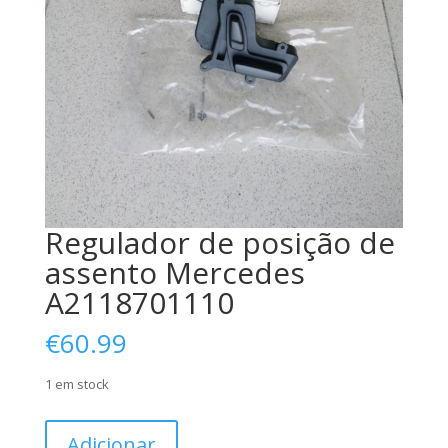
Regulador de posição de
assento Mercedes
A2118701110
€
60.99
1 em stock
Quantidade
Adicionar