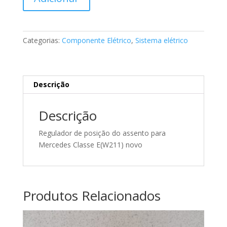
de
Regulador
de
posição
Categorias:
Componente Elétrico
,
Sistema elétrico
de
assento
Mercedes
A2118701110
Descrição
Descrição
Regulador de posição do assento para
Mercedes Classe E(W211) novo
Produtos Relacionados