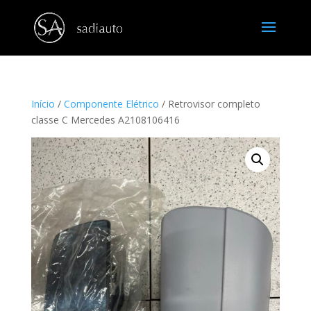
Início
/
Componente Elétrico
/ Retrovisor completo
classe C Mercedes A2108106416