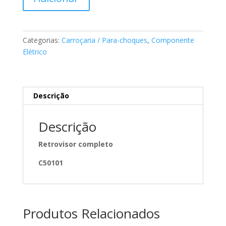
de
Retrovisor
completo
classe
Categorias:
Carroçaria / Para-choques
,
Componente
C
Elétrico
Mercedes
A2108106416
Descrição
Descrição
Retrovisor completo
C50101
Produtos Relacionados