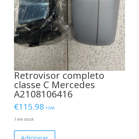
Retrovisor completo
classe C Mercedes
A2108106416
€
115.98
+IVA
1 em stock
Quantidade
Adicionar