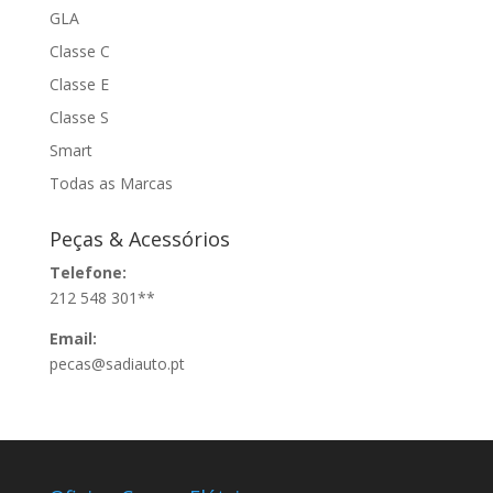
GLA
Classe C
Classe E
Classe S
Smart
Todas as Marcas
Peças & Acessórios
Telefone:
212 548 301**
Email:
pecas@sadiauto.pt