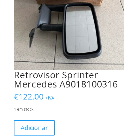
Retrovisor Sprinter
Mercedes A9018100316
€
122.00
+IVA
1 em stock
Quantidade
Adicionar
de
Retrovisor