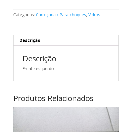
Sprinter
Mercedes
Categorias:
Carroçaria / Para-choques
,
Vidros
A9018100316
Descrição
Descrição
Frente esquerdo
Produtos Relacionados