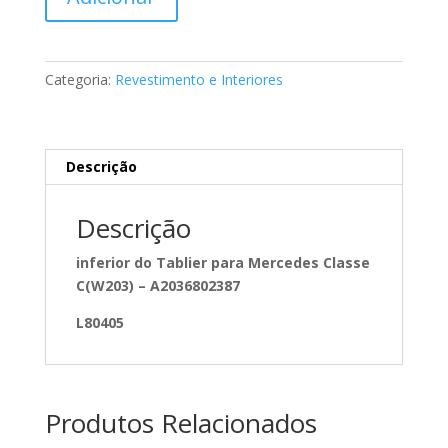
de
Tablier
inferior
Classe
Categoria:
Revestimento e Interiores
C(W203)
-
Mercedes
A2036802387
Descrição
Descrição
inferior do Tablier para Mercedes Classe
C(W203) – A2036802387
L80405
Produtos Relacionados