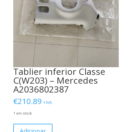
Tablier inferior Classe
C(W203) – Mercedes
A2036802387
€
210.89
+IVA
1 em stock
Quantidade
Adicionar