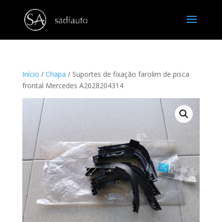
Início
/
Chapa
/ Suportes de fixação farolim de pisca
frontal Mercedes A2028204314