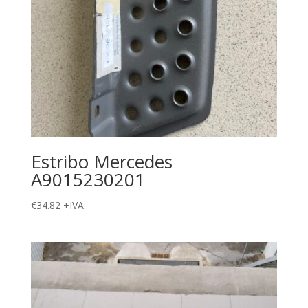
Estribo Mercedes
A9015230201
€
34.82
+IVA