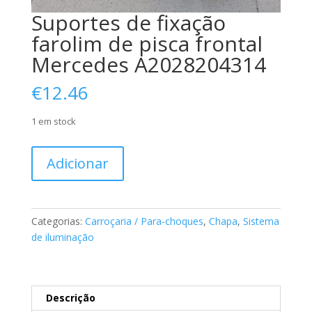
Suportes de fixação
farolim de pisca frontal
Mercedes A2028204314
€
12.46
1 em stock
Quantidade
Adicionar
de
Suportes
de
fixação
Categorias:
Carroçaria / Para-choques
,
Chapa
,
Sistema
farolim
de iluminação
de
pisca
frontal
Mercedes
Descrição