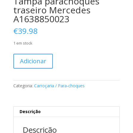
Tampa parachoques
traseiro Mercedes
A1638850023
€
39.98
1 em stock
Quantidade
Adicionar
de
Tampa
parachoques
traseiro
Categoria:
Carroçaria / Para-choques
Mercedes
A1638850023
Descrição
Descrição