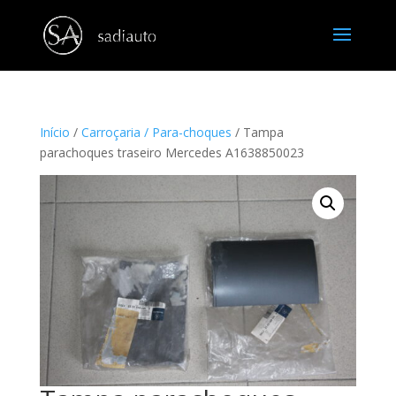
Início
/
Carroçaria / Para-choques
/ Tampa
parachoques traseiro Mercedes A1638850023