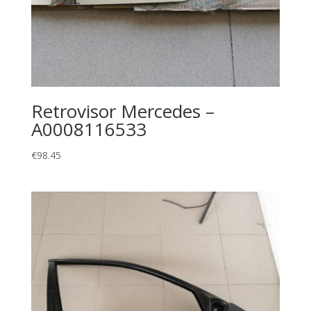
Retrovisor Mercedes –
A0008116533
€
98.45