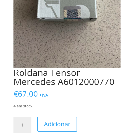
Roldana Tensor
Mercedes A6012000770
€
67.00
+IVA
4 em stock
Quantidade
Adicionar
de
Roldana