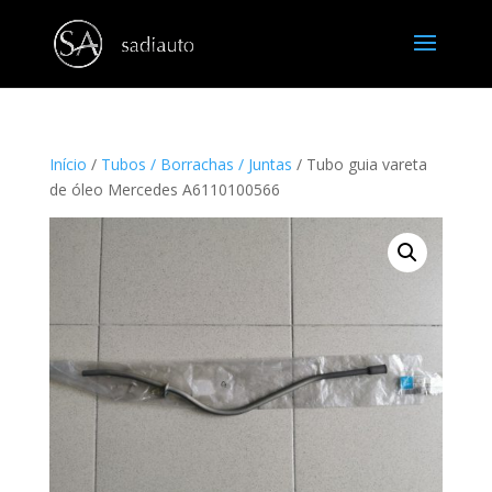
Início
/
Tubos / Borrachas / Juntas
/ Tubo guia vareta
de óleo Mercedes A6110100566