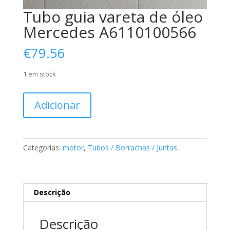
Tubo guia vareta de óleo
Mercedes A6110100566
€
79.56
1 em stock
Quantidade
Adicionar
de
Tubo
guia
vareta
Categorias:
motor
,
Tubos / Borrachas / Juntas
de
óleo
Mercedes
A6110100566
Descrição
Descrição