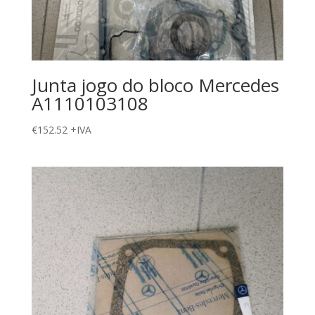
Junta jogo do bloco Mercedes
A1110103108
€
152.52
+IVA