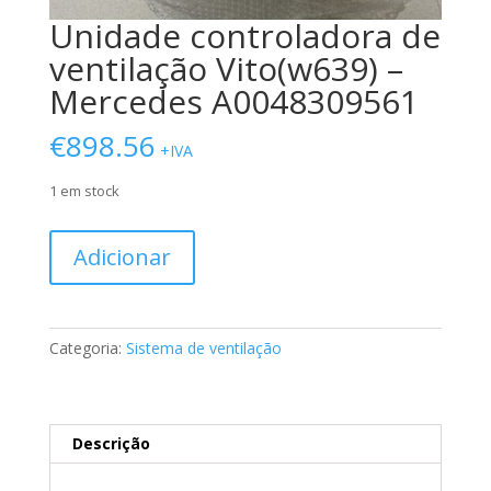
Unidade controladora de
ventilação Vito(w639) –
Mercedes A0048309561
€
898.56
+IVA
1 em stock
Quantidade
Adicionar
de
Unidade
controladora
de
Categoria:
Sistema de ventilação
ventilação
Vito(w639)
-
Mercedes
Descrição
A0048309561