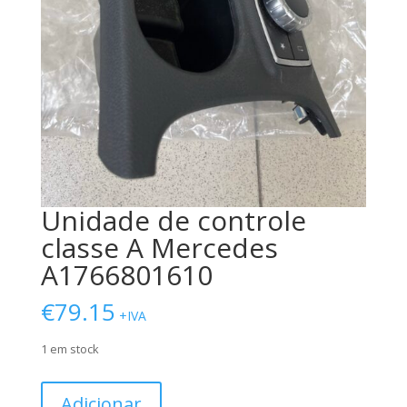
Unidade de controle
classe A Mercedes
A1766801610
€
79.15
+IVA
1 em stock
Quantidade
Adicionar