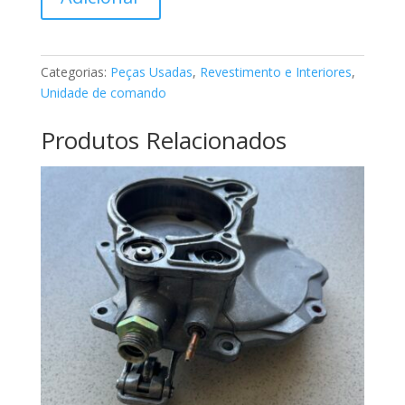
de
Unidade
de
controle
Categorias:
Peças Usadas
,
Revestimento e Interiores
,
classe
Unidade de comando
A
Mercedes
Produtos Relacionados
A1766801610