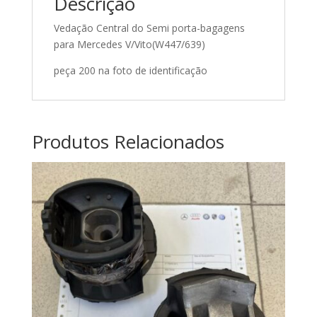
Descrição
A6397470030
A6397410080
Vedação Central do Semi porta-bagagens
para Mercedes V/Vito(W447/639)
peça 200 na foto de identificação
Produtos Relacionados