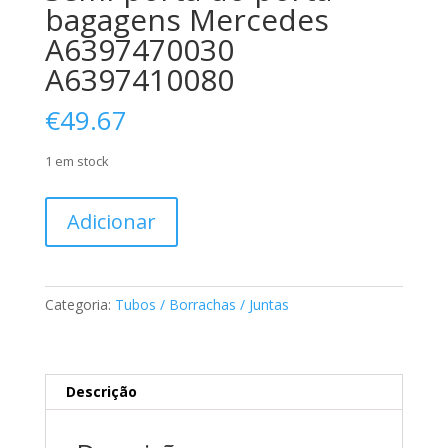
bagagens Mercedes
A6397470030
A6397410080
€
49.67
1 em stock
Quantidade
Adicionar
de
Vedação
Central
da
Categoria:
Tubos / Borrachas / Juntas
Semi-
porta
do
porta-
Descrição
bagagens
Mercedes