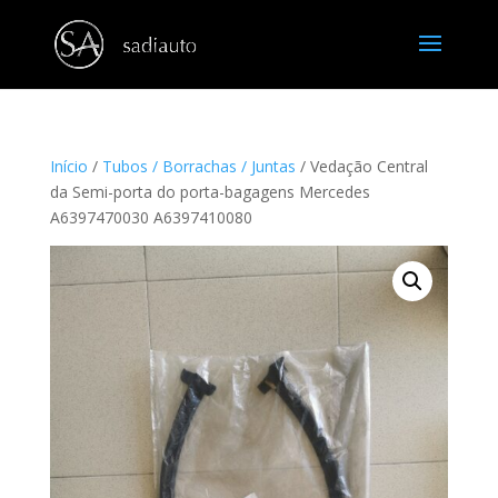
Início
/
Tubos / Borrachas / Juntas
/ Vedação Central
da Semi-porta do porta-bagagens Mercedes
A6397470030 A6397410080