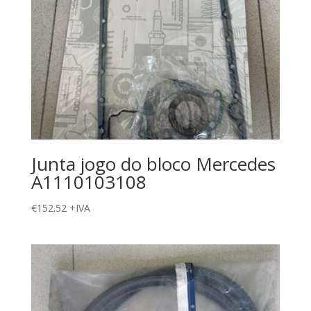
Junta jogo do bloco Mercedes
A1110103108
€
152.52
+IVA