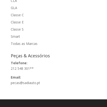
CLA
GLA
Classe C
Classe E
Classe S
Smart
Todas as Marcas
Peças & Acessórios
Telefone:
212 548 301**
Email:
pecas@sadiauto.pt