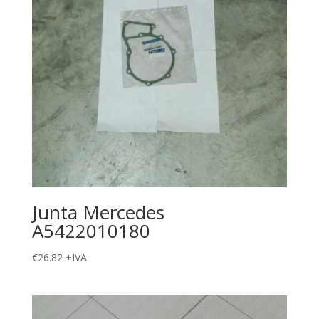
Junta Mercedes
A5422010180
€
26.82
+IVA