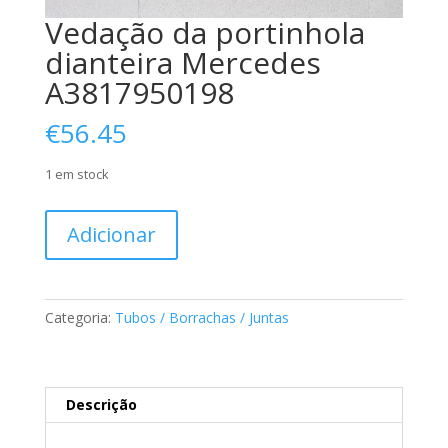
Vedação da portinhola
dianteira Mercedes
A3817950198
€
56.45
1 em stock
Quantidade
Adicionar
de
Vedação
da
portinhola
Categoria:
Tubos / Borrachas / Juntas
dianteira
Mercedes
A3817950198
Descrição