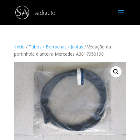
Início
/
Tubos / Borrachas / Juntas
/ Vedação da
portinhola dianteira Mercedes A3817950198