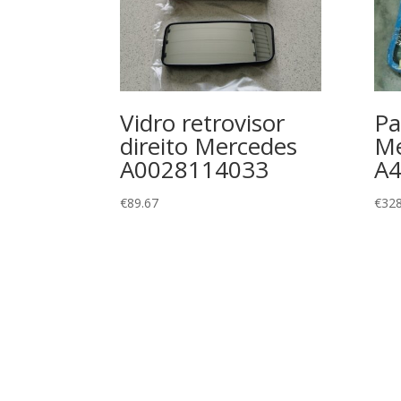
Vidro retrovisor
Pa
direito Mercedes
Me
A0028114033
A
€
89.67
€
328