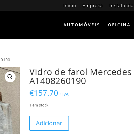
Início
Empresa
Instalaçõe
AUTOMÓVEIS
OFICINA
60190
Vidro de farol Mercedes
A1408260190
€
157.70
+IVA
1 em stock
Quantidade
Adicionar
de
Vidro