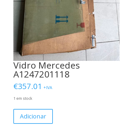
Vidro Mercedes
A1247201118
€
357.01
+IVA
1 em stock
Quantidade
Adicionar
de
Vidro
Mercedes