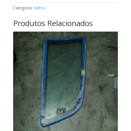
A1247201118
Categoria:
Vidros
Produtos Relacionados