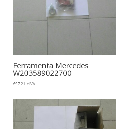
Ferramenta Mercedes
W203589022700
€
97.21
+IVA