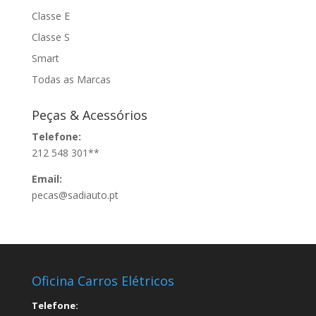
Classe E
Classe S
Smart
Todas as Marcas
Peças & Acessórios
Telefone:
212 548 301**
Email:
pecas@sadiauto.pt
Oficina Carros Elétricos
Telefone: