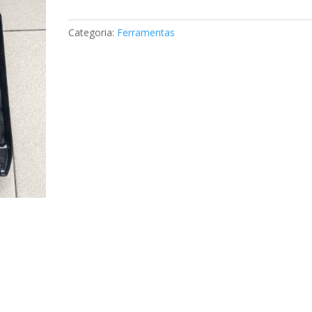
Mercedes
W2115890523
Categoria:
Ferramentas