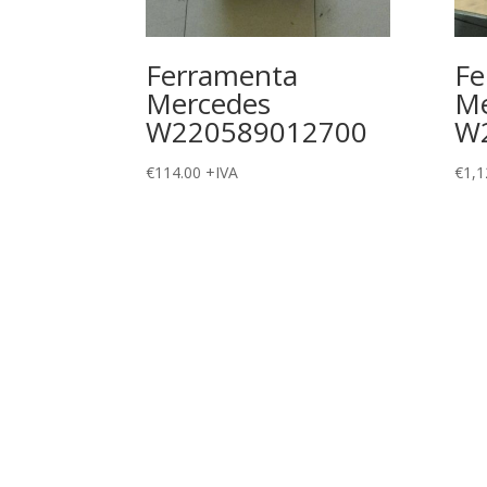
Ferramenta
Fe
Mercedes
Me
W220589012700
W
€
114.00
+IVA
€
1,1