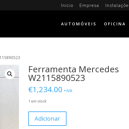
Início
Empresa
Instalaçõe
AUTOMÓVEIS
OFICINA
2115890523
Ferramenta Mercedes
W2115890523
€
1,234.00
+IVA
1 em stock
Quantidade
Adicionar
de
Ferramenta