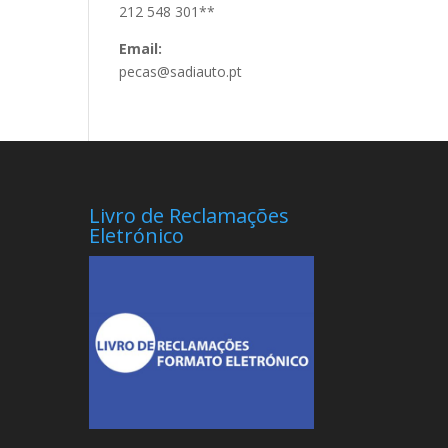
212 548 301**
Email:
pecas@sadiauto.pt
Livro de Reclamações
Eletrónico