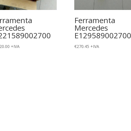
rramenta
Ferramenta
rcedes
Mercedes
221589002700
E12958900270
20.00
+IVA
€
270.45
+IVA