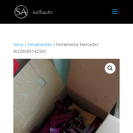
Início
/
Ferramentas
/ Ferramenta Mercedes
W220589142300