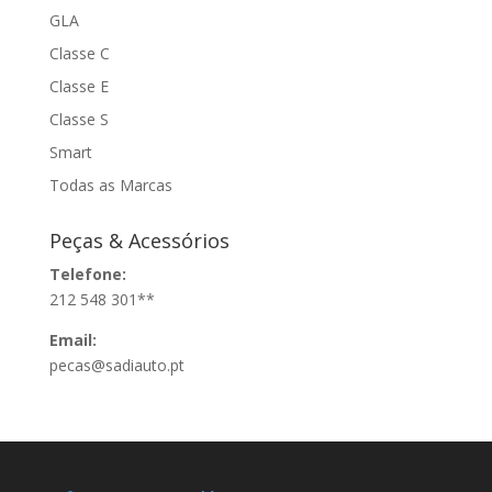
GLA
Classe C
Classe E
Classe S
Smart
Todas as Marcas
Peças & Acessórios
Telefone:
212 548 301**
Email:
pecas@sadiauto.pt