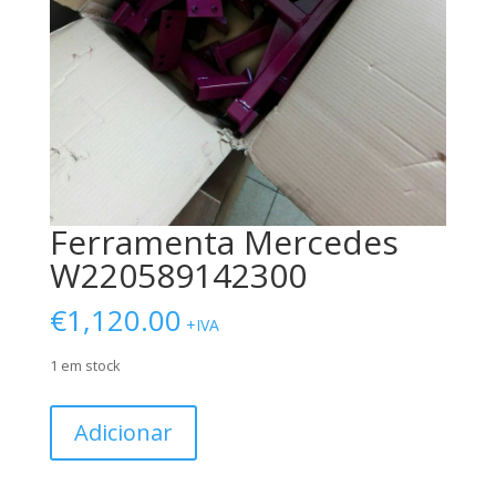
Ferramenta Mercedes
W220589142300
€
1,120.00
+IVA
1 em stock
Quantidade
Adicionar
de
Ferramenta
Mercedes